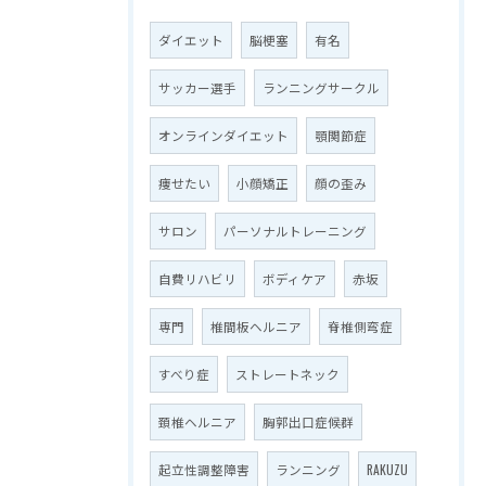
ダイエット
脳梗塞
有名
サッカー選手
ランニングサークル
オンラインダイエット
顎関節症
痩せたい
小顔矯正
顔の歪み
サロン
パーソナルトレーニング
自費リハビリ
ボディケア
赤坂
専門
椎間板ヘルニア
脊椎側弯症
すべり症
ストレートネック
頚椎ヘルニア
胸郭出口症候群
起立性調整障害
ランニング
RAKUZU