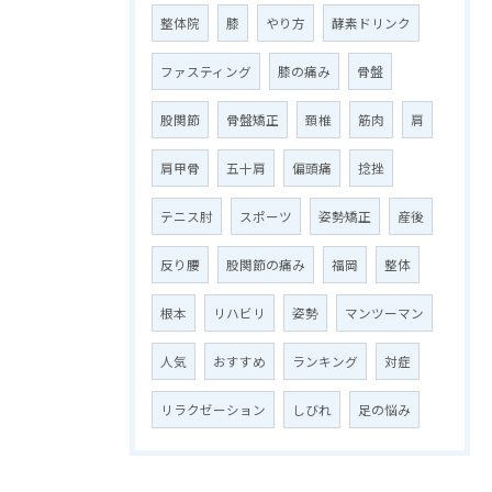
整体院
膝
やり方
酵素ドリンク
ファスティング
膝の痛み
骨盤
股関節
骨盤矯正
頚椎
筋肉
肩
肩甲骨
五十肩
偏頭痛
捻挫
テニス肘
スポーツ
姿勢矯正
産後
反り腰
股関節の痛み
福岡
整体
根本
リハビリ
姿勢
マンツーマン
人気
おすすめ
ランキング
対症
リラクゼーション
しびれ
足の悩み