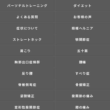
パーソナルトレーニング
ダイエット
よくある質問
お客様の声
症状について
頚椎ヘルニア
ストレートネック
顎関節症
肩こり
五十肩
胸郭出口症候群
腰痛
反り腰
すべり症
脊椎側弯症
骨盤矯正
姿勢矯正
股関節の痛み
変形性股関節症
膝の痛み