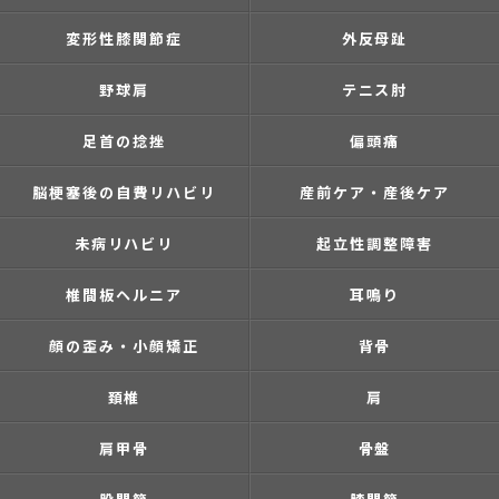
変形性膝関節症
外反母趾
野球肩
テニス肘
足首の捻挫
偏頭痛
脳梗塞後の自費リハビリ
産前ケア・産後ケア
未病リハビリ
起立性調整障害
椎間板ヘルニア
耳鳴り
顔の歪み・小顔矯正
背骨
頚椎
肩
肩甲骨
骨盤