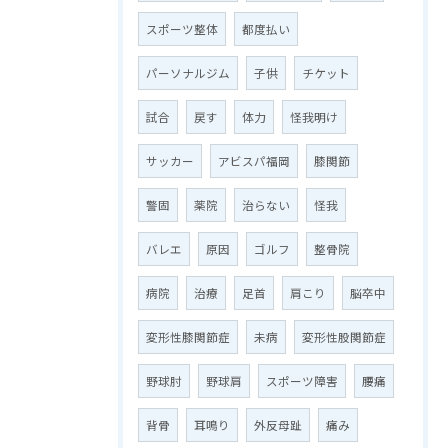
スポーツ整体
都度払い
パーソナルジム
子供
チケット
試合
戻す
体力
怪我明け
サッカー
アビスパ福岡
膝関節
警固
薬院
治らない
怪我
バレエ
原因
ゴルフ
整骨院
病院
治療
足首
肩こり
脳卒中
変形性膝関節症
未病
変形性股関節症
野球肘
野球肩
スポーツ障害
腰痛
背骨
耳鳴り
外反母趾
痛み