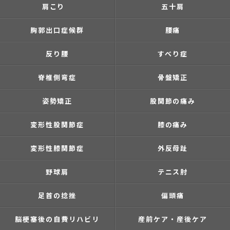
肩こり
五十肩
胸郭出口症候群
腰痛
反り腰
すべり症
脊椎側弯症
骨盤矯正
姿勢矯正
股関節の痛み
変形性股関節症
膝の痛み
変形性膝関節症
外反母趾
野球肩
テニス肘
足首の捻挫
偏頭痛
脳梗塞後の自費リハビリ
産前ケア・産後ケア