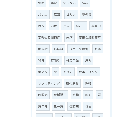
警固
薬院
治らない
怪我
バレエ
原因
ゴルフ
整骨院
病院
治療
足首
肩こり
脳卒中
変形性膝関節症
未病
変形性股関節症
野球肘
野球肩
スポーツ障害
腰痛
背骨
耳鳴り
外反母趾
痛み
整体院
膝
やり方
酵素ドリンク
ファスティング
膝の痛み
骨盤
股関節
骨盤矯正
頚椎
筋肉
肩
肩甲骨
五十肩
偏頭痛
捻挫