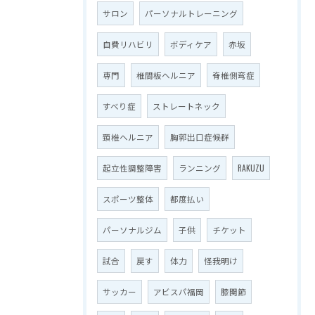
サロン
パーソナルトレーニング
自費リハビリ
ボディケア
赤坂
専門
椎間板ヘルニア
脊椎側弯症
すべり症
ストレートネック
頚椎ヘルニア
胸郭出口症候群
起立性調整障害
ランニング
RAKUZU
スポーツ整体
都度払い
パーソナルジム
子供
チケット
試合
戻す
体力
怪我明け
サッカー
アビスパ福岡
膝関節