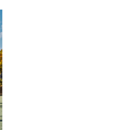
椎間板ヘルニア
耳鳴り
顔の歪み・小顔矯正
背骨
頚椎
肩
肩甲骨
骨盤
股関節