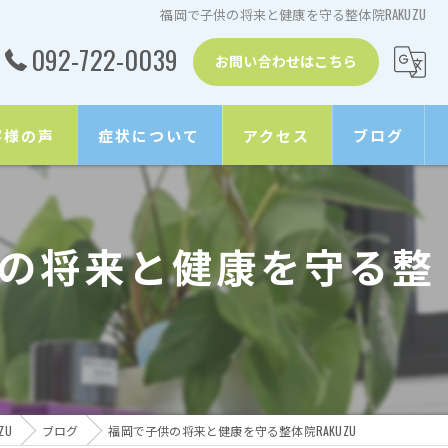
福岡で子供の将来と健康を守る整体院RAKUZU
092-722-0039
お問い合わせはこちら
客様の声
症状について
アクセス
ブログ
頚椎ヘルニア
の将来と健康を守る整
ストレートネック
顎関節症
肩こり
五十肩
ZU
ブログ
福岡で子供の将来と健康を守る整体院RAKUZU
胸郭出口症候群