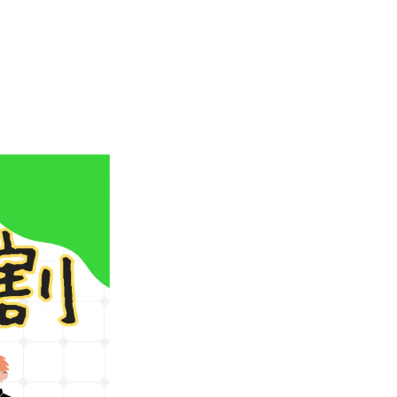
腰痛
反り腰
すべり症
脊椎側弯症
骨盤矯正
姿勢矯正
股関節の痛み
変形性股関節症
膝の痛み