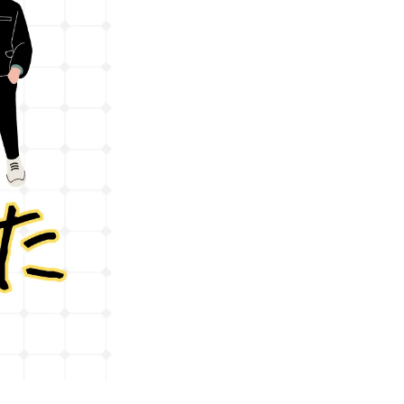
変形性膝関節症
外反母趾
野球肩
テニス肘
足首の捻挫
偏頭痛
脳梗塞後の自費リハビリ
産前ケア・産後ケア
未病リハビリ
起立性調整障害