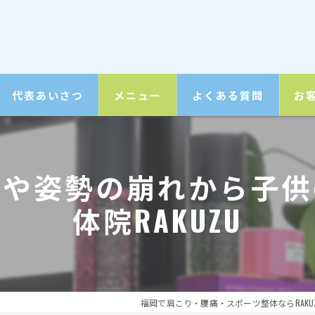
代表あいさつ
メニュー
よくある質問
お
未病・整体コース
我や姿勢の崩れから子供
全身ボディケアコース
体院RAKUZU
子供の（スポーツ）整体
自費リハビリ
パーソナルトレーニング
福岡で肩こり・腰痛・スポーツ整体ならRAKU
ダイエット