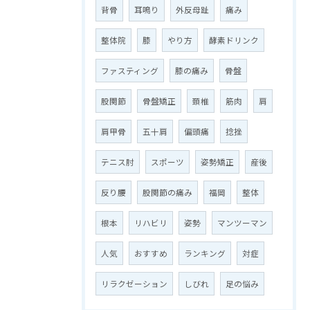
背骨
耳鳴り
外反母趾
痛み
整体院
膝
やり方
酵素ドリンク
ファスティング
膝の痛み
骨盤
股関節
骨盤矯正
頚椎
筋肉
肩
肩甲骨
五十肩
偏頭痛
捻挫
テニス肘
スポーツ
姿勢矯正
産後
反り腰
股関節の痛み
福岡
整体
根本
リハビリ
姿勢
マンツーマン
人気
おすすめ
ランキング
対症
リラクゼーション
しびれ
足の悩み