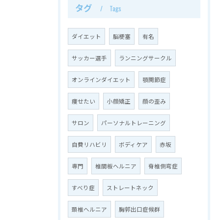
タグ
Tags
ダイエット
脳梗塞
有名
サッカー選手
ランニングサークル
オンラインダイエット
顎関節症
痩せたい
小顔矯正
顔の歪み
サロン
パーソナルトレーニング
自費リハビリ
ボディケア
赤坂
専門
椎間板ヘルニア
脊椎側弯症
すべり症
ストレートネック
頚椎ヘルニア
胸郭出口症候群