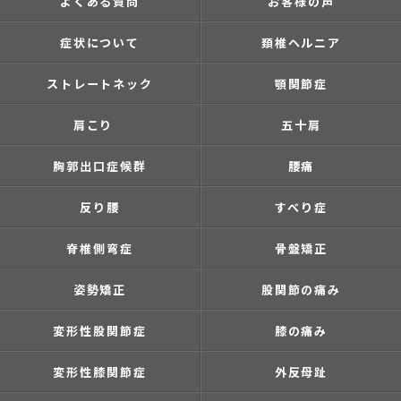
よくある質問
お客様の声
症状について
頚椎ヘルニア
ストレートネック
顎関節症
肩こり
五十肩
胸郭出口症候群
腰痛
反り腰
すべり症
脊椎側弯症
骨盤矯正
姿勢矯正
股関節の痛み
変形性股関節症
膝の痛み
変形性膝関節症
外反母趾