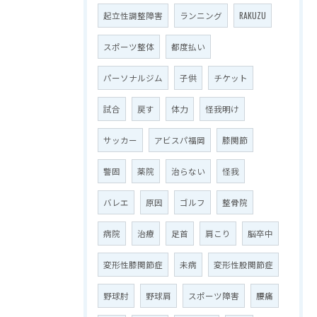
起立性調整障害
ランニング
RAKUZU
スポーツ整体
都度払い
パーソナルジム
子供
チケット
試合
戻す
体力
怪我明け
サッカー
アビスパ福岡
膝関節
警固
薬院
治らない
怪我
バレエ
原因
ゴルフ
整骨院
病院
治療
足首
肩こり
脳卒中
変形性膝関節症
未病
変形性股関節症
野球肘
野球肩
スポーツ障害
腰痛