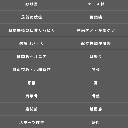
野球肩
テニス肘
足首の捻挫
偏頭痛
脳梗塞後の自費リハビリ
産前ケア・産後ケア
未病リハビリ
起立性調整障害
椎間板ヘルニア
耳鳴り
顔の歪み・小顔矯正
背骨
頚椎
肩
肩甲骨
骨盤
股関節
膝関節
スポーツ障害
筋肉