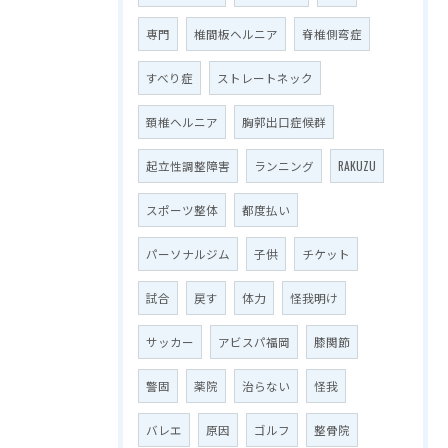
専門
椎間板ヘルニア
脊椎側弯症
すべり症
ストレートネック
頚椎ヘルニア
胸郭出口症候群
起立性調整障害
ランニング
RAKUZU
スポーツ整体
都度払い
パーソナルジム
子供
チケット
試合
戻す
体力
怪我明け
サッカー
アビスパ福岡
膝関節
警固
薬院
治らない
怪我
バレエ
原因
ゴルフ
整骨院