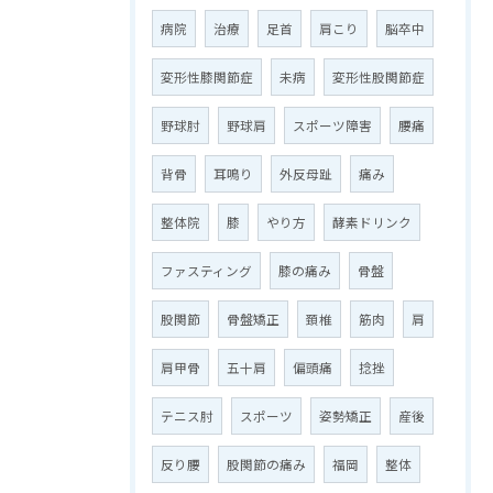
病院
治療
足首
肩こり
脳卒中
変形性膝関節症
未病
変形性股関節症
野球肘
野球肩
スポーツ障害
腰痛
背骨
耳鳴り
外反母趾
痛み
整体院
膝
やり方
酵素ドリンク
ファスティング
膝の痛み
骨盤
股関節
骨盤矯正
頚椎
筋肉
肩
肩甲骨
五十肩
偏頭痛
捻挫
テニス肘
スポーツ
姿勢矯正
産後
反り腰
股関節の痛み
福岡
整体