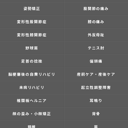
姿勢矯正
股関節の痛み
変形性股関節症
膝の痛み
変形性膝関節症
外反母趾
野球肩
テニス肘
足首の捻挫
偏頭痛
脳梗塞後の自費リハビリ
産前ケア・産後ケア
未病リハビリ
起立性調整障害
椎間板ヘルニア
耳鳴り
顔の歪み・小顔矯正
背骨
頚椎
肩